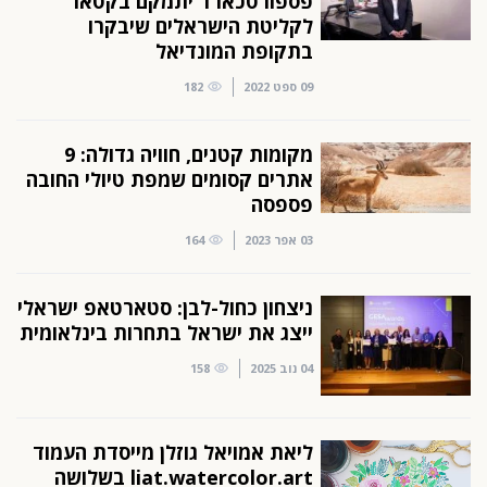
פספורטכארד יתמקם בקטאר
לקליטת הישראלים שיבקרו
בתקופת המונדיאל
09 ספט 2022
182
מקומות קטנים, חוויה גדולה: 9
אתרים קסומים שמפת טיולי החובה
פספסה
03 אפר 2023
164
ניצחון כחול-לבן: סטארטאפ ישראלי
ייצג את ישראל בתחרות בינלאומית
04 נוב 2025
158
ליאת אמויאל גוזלן מייסדת העמוד
liat.watercolor.art בשלושה