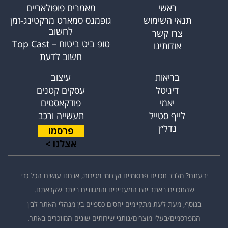
ראשי
מאמרים פופולאריים
תנאי השימוש
גופמנס סמארט מרקטינג-זמן
לחשוב
צרו קשר
טופ ביט ביטוח – Top Cast
אודותינו
חשוב לדעת
בריאות
עיצוב
דיגיטל
עסקים קטנים
יאמי
פודקאסטים
לייף סטייל
תעשייה ורכב
נדל״ן
פרסמו
אצלנו >
ידעתם? מלבד תכנים פרסומיים וקידומי מכירות, אנחנו עושים הכל כדי
שהתכנים באתר יהיו המעניינים והמגוונים ביותר שקראתם.
בנוסף, מעת לעת מתקיימים יחסים כספיים בין מנהלי האתר לבין
המפרסמים/בעלי מוצרים/נותני שירותים שונים המוזכרים באתר.