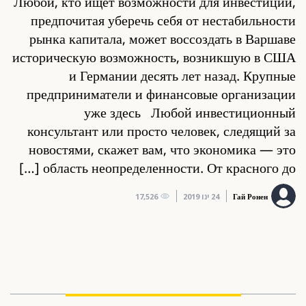
Любой, кто ищет возможности для инвестиций,
предпочитая уберечь себя от нестабильности
рынка капитала, может воссоздать в Варшаве
историческую возможность, возникшую в США
и Германии десять лет назад. Крупные
предприниматели и финансовые организации
уже здесь Любой инвестиционный
консультант или просто человек, следящий за
новостями, скажет вам, что экономика — это
область неопределенности. От красного до […]
Гай Ронен
24 ינו 2019
17,526