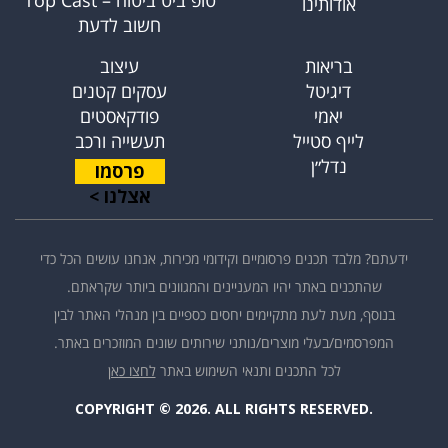
טופ ביט ביטוח – Top Cast
אודותינו
חשוב לדעת
בריאות
עיצוב
דיגיטל
עסקים קטנים
יאמי
פודקאסטים
לייף סטייל
תעשייה ורכב
נדל״ן
פרסמו
אצלנו >
ידעתם? מלבד תכנים פרסומיים וקידומי מכירות, אנחנו עושים הכל כדי
שהתכנים באתר יהיו המעניינים והמגוונים ביותר שקראתם.
בנוסף, מעת לעת מתקיימים יחסים כספיים בין מנהלי האתר לבין
המפרסמים/בעלי מוצרים/נותני שירותים שונים המוזכרים באתר.
לכל התכנים ותנאי השימוש באתר
לחצו כאן
COPYRIGHT © 2026. ALL RIGHTS RESERVED.