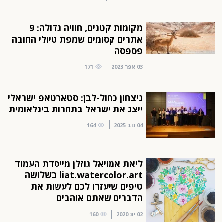
מקומות קטנים, חוויה גדולה: 9
אתרים קסומים שמפת טיולי החובה
פספסה
03 אפר 2023
171
ניצחון כחול-לבן: סטארטאפ ישראלי
ייצג את ישראל בתחרות בינלאומית
04 נוב 2025
164
ליאת אמויאל גוזלן מייסדת העמוד
liat.watercolor.art בשלושה
טיפים שיעזרו לכם לעשות את
הדברים שאתם אוהבים
02 יונ 2020
160