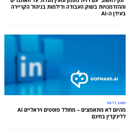
בעמותת אלומה
וההזדמנויות בשוק העבודה ודילמות בניהול הקריירה
בעידן ה-AI
05 מאי 2024
בכירה חדשה בביוטק הישראלי: שרון גור אריה
תמונה ל-VP Value Creation ב-AION Labs
חשוב לדעת
מהיום לא מתאמצים – מחולל פוסטים ויראליים AI
ללינקדין בחינם