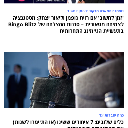
גופמנס סמארט מרקטינג-זמן לחשוב
'זמן לחשוב' עם רוית גופמן וליאור יצחק: מסטגנציה
לצמיחה מטאורית – סודות ההצלחה של Bingo Blitz
בתעשיית הגיימינג התחרותית
כמה עובדות על
כלים שלובים: 7 איחודים ששינו (או התיימרו לשנות)