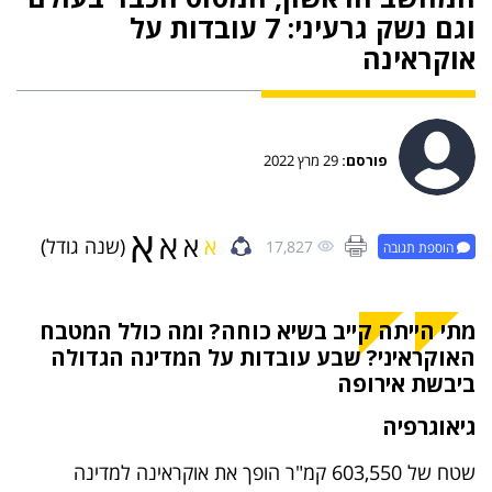
וגם נשק גרעיני: 7 עובדות על
אוקראינה
פורסם:
29 מרץ 2022
א
א
א
א
(שנה גודל)
17,827
הוספת תגובה
מתי הייתה קייב בשיא כוחה? ומה כולל המטבח
האוקראיני? שבע עובדות על המדינה הגדולה
ביבשת אירופה
גיאוגרפיה
שטח של 603,550 קמ"ר הופך את אוקראינה למדינה