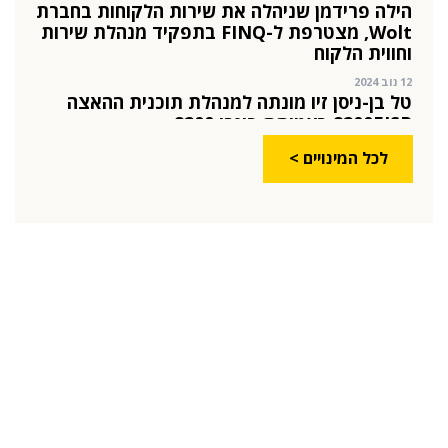
12 נוב 2024
טל בן-ניסן זיו מונתה למנהלת תוכנית ההאצה
8200EISP בעמותת בוגרי 8200
19 אוג 2024
תא"ל (מיל.) ד"ר הדס מינקה-ברנד נבחרה
למנכ"לית ג'וינט-ישראל
03 יול 2024
לכל המינויים >
מועצת המנהלים של מטח, המרכז לטכנולוגיה
חינוכית מתברכת בשלושה מינויים חדשים
29 מאי 2024
יניב קקון מונה למנהל הארצי של תוכנית הישגים
בעמותת אלומה
05 מאי 2024
בכירה חדשה בביוטק הישראלי: שרון גור אריה
תמונה ל-VP Value Creation ב-AION Labs
22 אוק 2025
מהייטק להאד-טק: זו הבכירה שתנהל את מטח
04 ספט 2025