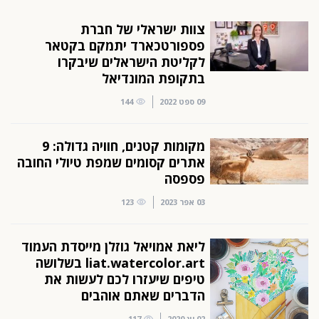
צוות ישראלי של חברת
פספורטכארד יתמקם בקטאר
לקליטת הישראלים שיבקרו
בתקופת המונדיאל
09 ספט 2022
144
מקומות קטנים, חוויה גדולה: 9
אתרים קסומים שמפת טיולי החובה
פספסה
03 אפר 2023
123
ליאת אמויאל גוזלן מייסדת העמוד
liat.watercolor.art בשלושה
טיפים שיעזרו לכם לעשות את
הדברים שאתם אוהבים
02 יונ 2020
117