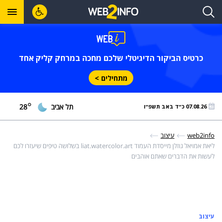
כרטיס הביקור הדיגיטלי שלכם מחכה במרחק קליק אחד
מתחילים >
°
תל אביב
28
07.08.26 כ״ד באב תשפ״ו
web2info
עיצוב
ליאת אמויאל גוזלן מייסדת העמוד liat.watercolor.art בשלושה טיפים שיעזרו לכם
לעשות את הדברים שאתם אוהבים
עיצוב