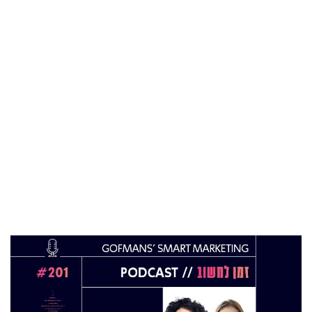
בכירה חדשה בביוטק הישראלי: שרון גור אריה
תמונה ל-VP Value Creation ב-AION Labs
22 אוק 2025
מהייטק להאד-טק: זו הבכירה שתנהל את מטח
04 ספט 2025
התפקיד החדש של הילה קורח
25 פבר 2025
מינוי חדש לתפקיד סמנכ"לית המרכז הישראלי
לחדשנות בחינוך
06 ינו 2025
הילה פרידמן שניהלה את שירות הלקוחות בחברת
Wolt, מצטרפת ל-FINQ בתפקיד מנהלת שירות
וחווית הלקוח
12 נוב 2024
טל בן-ניסן זיו מונתה למנהלת תוכנית ההאצה
8200EISP בעמותת בוגרי 8200
19 אוג 2024