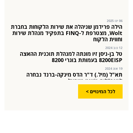
מינוי חדש לתפקיד סמנכ"לית המרכז הישראלי
לחדשנות בחינוך
06 ינו 2025
הילה פרידמן שניהלה את שירות הלקוחות בחברת
Wolt, מצטרפת ל-FINQ בתפקיד מנהלת שירות
וחווית הלקוח
12 נוב 2024
טל בן-ניסן זיו מונתה למנהלת תוכנית ההאצה
8200EISP בעמותת בוגרי 8200
19 אוג 2024
תא"ל (מיל.) ד"ר הדס מינקה-ברנד נבחרה
למנכ"לית ג'וינט-ישראל
03 יול 2024
לכל המינויים >
מועצת המנהלים של מטח, המרכז לטכנולוגיה
חינוכית מתברכת בשלושה מינויים חדשים
29 מאי 2024
יניב קקון מונה למנהל הארצי של תוכנית הישגים
בעמותת אלומה
05 מאי 2024