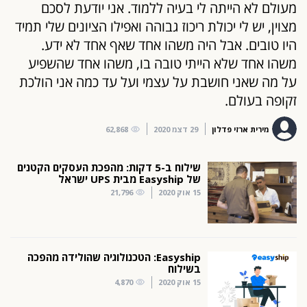
מעולם לא הייתה לי בעיה ללמוד. אני יודעת לסכם
מצוין, יש לי יכולת ריכוז גבוהה ואפילו הציונים שלי תמיד
היו טובים. אבל היה משהו אחד שאף אחד לא ידע.
משהו אחד שלא הייתי טובה בו, משהו אחד שהשפיע
על מה שאני חושבת על עצמי ועל עד כמה אני הולכת
זקופה בעולם.
מירית ארזי פדלון
29 דצמ 2020
62,868
שילוח ב-5 דקות: מהפכת העסקים הקטנים
של Easyship מבית UPS ישראל
15 אוק 2020
21,796
Easyship: הטכנולוגיה שהולידה מהפכה
בשילוח
15 אוק 2020
4,870