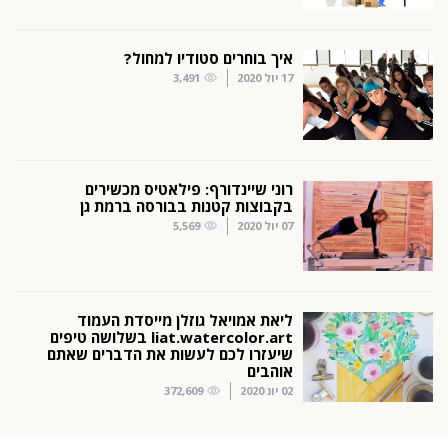
איך בוחרים סטודיו למחול?
17 יול 2020
3,491
רוני שיינדורף: פילאטיס מכשירים
בקבוצות קטנות בבורסה ברמת גן
07 יול 2020
5,569
ליאת אמויאל גוזלן מייסדת העמוד
liat.watercolor.art בשלושה טיפים
שיעזרו לכם לעשות את הדברים שאתם
אוהבים
02 יונ 2020
372,609