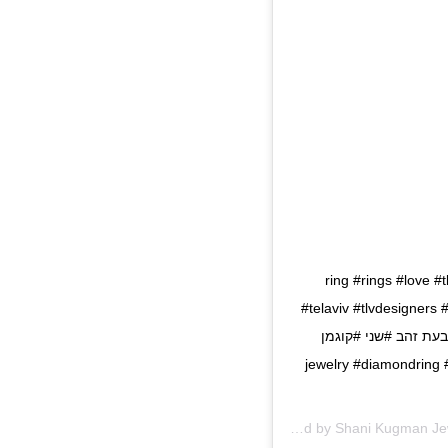
 אני או שאנחנו בתקופת בייבי בום מטורפת? ? .. . . #ring #rings #love #tlv
#telaviv #tlvdesigners
gold #accessories #he #אופנה טבעת זהב #שני #קוגמן
jewelry #diamondring #diamonds #diam
A post shared by
Shani Kugman Je