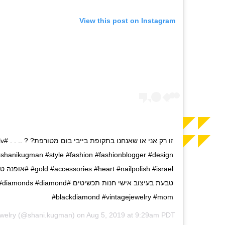
View this post on Instagram
זו רק
 #shanikugman #style #fashion #fashionblogger #design
#art #nailpolish #israel
טבעת בעיצוב אישי חנות תכשיטים #ond
#blackdiamond #vintagejewelry #mom
welry
(@shani.kugman) on
Aug 5, 2019 at 9:29am PDT