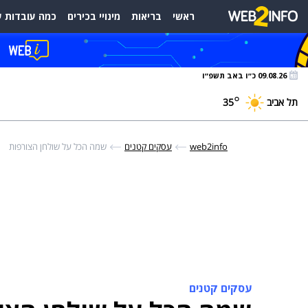
ראשי
בריאות
מינויי בכירים
כמה עובדות ע
09.08.26 כ״ו באב תשפ״ו
°
תל אביב
35
web2info
עסקים קטנים
שמה הכל על שולחן הצורפות
עסקים קטנים