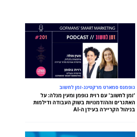
הישגים בעמותת אלומה
05 מאי 2024
בכירה חדשה בביוטק הישראלי: שרון גור אריה
תמונה ל-VP Value Creation ב-AION Labs
גופמנס סמארט מרקטינג-זמן לחשוב
'זמן לחשוב' עם רוית גופמן ומעין מנלה: על
האתגרים וההזדמנויות בשוק העבודה ודילמות
בניהול הקריירה בעידן ה-AI