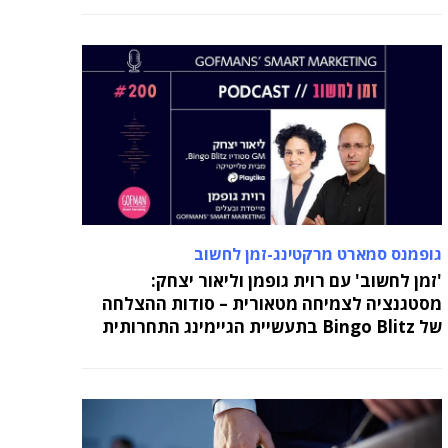
גופמנס סמארט מרקטינג-זמן לחשוב
'זמן לחשוב' עם רוית גופמן וליאור יצחק:
מסטגנציה לצמיחה מטאורית – סודות ההצלחה
של Bingo Blitz בתעשיית הגיימינג התחרותית