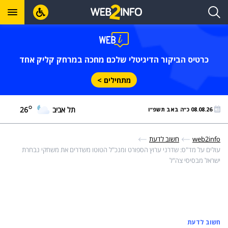
כרטיס הביקור הדיגיטלי שלכם מחכה במרחק קליק אחד
מתחילים >
°
תל אביב
26
08.08.26 כ״ה באב תשפ״ו
web2info
חשוב לדעת
עולים על מד"ס: שדרני ערוץ הספורט ומנכ"ל הטוטו משדרים את משחקי נבחרת
ישראל מבסיסי צה"ל
חשוב לדעת