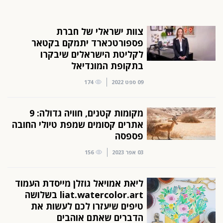
צוות ישראלי של חברת
פספורטכארד יתמקם בקטאר
לקליטת הישראלים שיבקרו
בתקופת המונדיאל
09 ספט 2022
174
מקומות קטנים, חוויה גדולה: 9
אתרים קסומים שמפת טיולי החובה
פספסה
03 אפר 2023
156
ליאת אמויאל גוזלן מייסדת העמוד
liat.watercolor.art בשלושה
טיפים שיעזרו לכם לעשות את
הדברים שאתם אוהבים