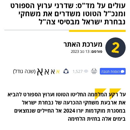
עולים על מד"ס: שדרני ערוץ הספורט
ומנכ"ל הטוטו משדרים את משחקי
נבחרת ישראל מבסיסי צה"ל
מערכת האתר
פורסם:
13 נוב 2023
א
א
א
א
(שנה גודל)
1,527
הוספת תגובה
על רקע המלחמה החליטו הטוטו וערוץ הספורט להביא
את ארבעת משחקי ההכרעה של נבחרת ישראל
במסגרת מוקדמות יורו 2024 אל החיילים שנמצאים
בימים אלה בחזית הלחימה