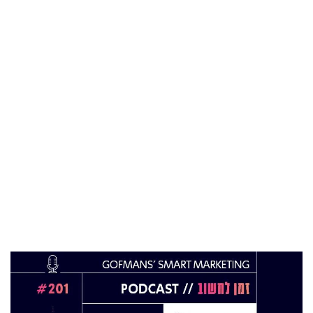
05 מאי 2024
בכירה חדשה בביוטק הישראלי: שרון גור אריה
תמונה ל-VP Value Creation ב-AION Labs
22 אוק 2025
מהייטק להאד-טק: זו הבכירה שתנהל את מטח
04 ספט 2025
התפקיד החדש של הילה קורח
25 פבר 2025
מינוי חדש לתפקיד סמנכ"לית המרכז הישראלי
לחדשנות בחינוך
06 ינו 2025
הילה פרידמן שניהלה את שירות הלקוחות בחברת
Wolt, מצטרפת ל-FINQ בתפקיד מנהלת שירות
וחווית הלקוח
12 נוב 2024
טל בן-ניסן זיו מונתה למנהלת תוכנית ההאצה
8200EISP בעמותת בוגרי 8200