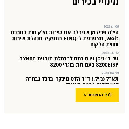
מינויי בכירים
25 פבר 2025
מינוי חדש לתפקיד סמנכ"לית המרכז הישראלי
לחדשנות בחינוך
06 ינו 2025
הילה פרידמן שניהלה את שירות הלקוחות בחברת
Wolt, מצטרפת ל-FINQ בתפקיד מנהלת שירות
וחווית הלקוח
12 נוב 2024
טל בן-ניסן זיו מונתה למנהלת תוכנית ההאצה
8200EISP בעמותת בוגרי 8200
19 אוג 2024
תא"ל (מיל.) ד"ר הדס מינקה-ברנד נבחרה
למנכ"לית ג'וינט-ישראל
03 יול 2024
לכל המינויים >
מועצת המנהלים של מטח, המרכז לטכנולוגיה
חינוכית מתברכת בשלושה מינויים חדשים
29 מאי 2024
יניב קקון מונה למנהל הארצי של תוכנית הישגים
בעמותת אלומה