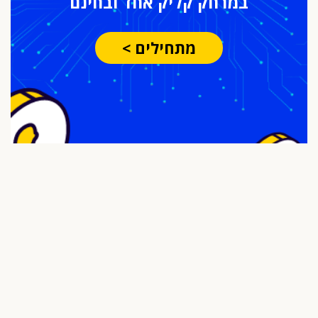
במרחק
קליק אחד ובחינם
מתחילים >