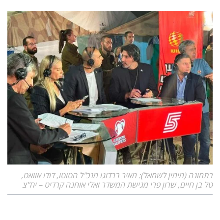
בתמונה (מימין לשמאל): מאיר ברדוגו מנכ"ל הטוטו, דודו אוואט,
טל בן חיים, שרון פרי מגישת המשדר ואלי אוחנה קרדיט – יח"צ