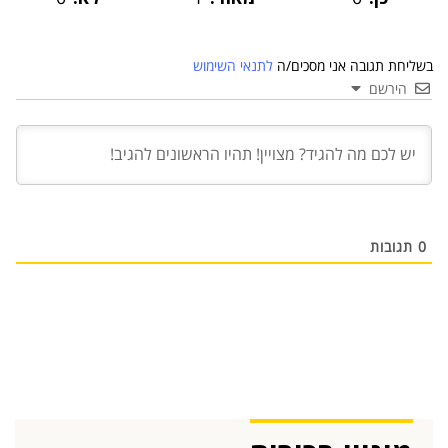
בשליחת תגובה אני מסכים/ה
לתנאי השימוש
הירשם
03 יול 2024
מועצת המנהלים של מטח, המרכז לטכנולוגיה
חינוכית מתברכת בשלושה מינויים חדשים
29 מאי 2024
יניב קקון מונה למנהל הארצי של תוכנית הישגים
בעמותת אלומה
0
תגובות
05 מאי 2024
בכירה חדשה בביוטק הישראלי: שרון גור אריה
תמונה ל-VP Value Creation ב-AION Labs
22 אוק 2025
מהייטק להאד-טק: זו הבכירה שתנהל את מטח
04 ספט 2025
התפקיד החדש של הילה קורח