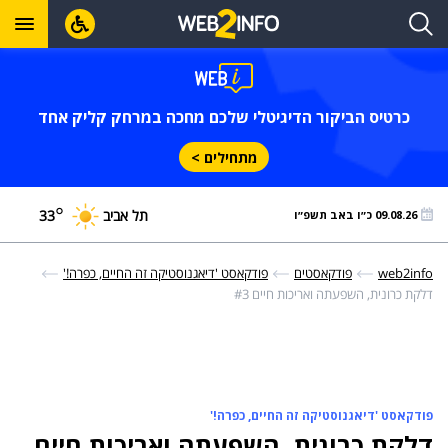
כרטיס הביקור הדיגיטלי שלכם מחכה במרחק קליק אחד
מתחילים >
°
תל אביב
33
09.08.26 כ״ו באב תשפ״ו
web2info
פודקאסטים
פודקאסט 'דיאגנוסטיקה זה החיים, כפרה!'
דלקת כרונית, השפעתה ואריכות חיים #3
פודקאסט 'דיאגנוסטיקה זה החיים, כפרה!'
דלקת כרונית, השפעתה ואריכות חיים