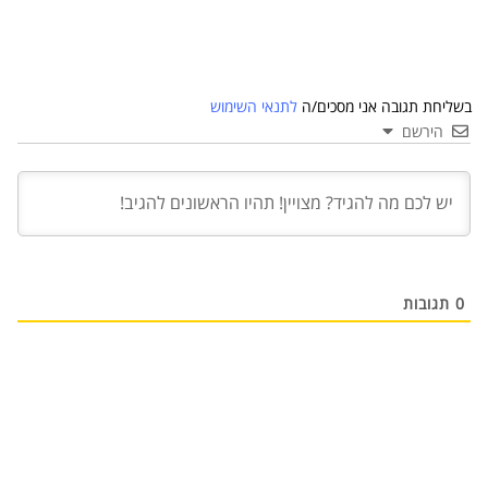
בשליחת תגובה אני מסכים/ה
לתנאי השימוש
הירשם
03 יול 2024
מועצת המנהלים של מטח, המרכז לטכנולוגיה
חינוכית מתברכת בשלושה מינויים חדשים
29 מאי 2024
יניב קקון מונה למנהל הארצי של תוכנית הישגים
בעמותת אלומה
0
תגובות
05 מאי 2024
בכירה חדשה בביוטק הישראלי: שרון גור אריה
תמונה ל-VP Value Creation ב-AION Labs
22 אוק 2025
מהייטק להאד-טק: זו הבכירה שתנהל את מטח
04 ספט 2025