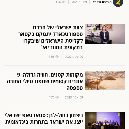
מערכת האתר
09 יונ 2025
196
צוות ישראלי של חברת
פספורטכארד יתמקם בקטאר
לקליטת הישראלים שיבקרו
בתקופת המונדיאל
09 ספט 2022
186
מקומות קטנים, חוויה גדולה: 9
אתרים קסומים שמפת טיולי החובה
פספסה
03 אפר 2023
170
ניצחון כחול-לבן: סטארטאפ ישראלי
ייצג את ישראל בתחרות בינלאומית