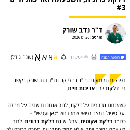
#3
ד"ר נדב שורק
פורסם:
26 ינו 2026
א
א
א
א
(שנה גודל)
11,704
הוספת תגובה
בפרק זה מתמקדים ד"ר רחלי קריו וד"ר נדב שורק בקשר
בין
דלקת
לבין
אריכות חיים
.
כשאנחנו מדברים על דלקת, לרוב אנחנו חושבים על מחלה
ועל טיפול במצב רפואי שמתרחש “כאן ועכשיו” –
כלומר
דלקת אקוטית
. אבל יש גם
דלקת כרונית
, לרוב
בעוצמה נמוכה יותר, שלא תמיד מתבטאת בצורה ברורה ולכן