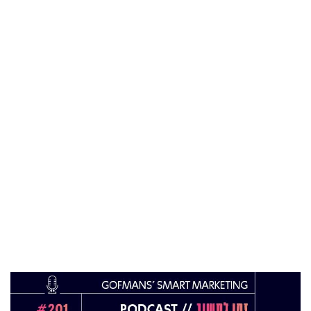
בעמותת אלומה
05 מאי 2024
בכירה חדשה בביוטק הישראלי: שרון גור אריה
תמונה ל-VP Value Creation ב-AION Labs
22 אוק 2025
מהייטק להאד-טק: זו הבכירה שתנהל את מטח
04 ספט 2025
התפקיד החדש של הילה קורח
25 פבר 2025
מינוי חדש לתפקיד סמנכ"לית המרכז הישראלי
לחדשנות בחינוך
06 ינו 2025
הילה פרידמן שניהלה את שירות הלקוחות בחברת
Wolt, מצטרפת ל-FINQ בתפקיד מנהלת שירות
וחווית הלקוח
12 נוב 2024
טל בן-ניסן זיו מונתה למנהלת תוכנית ההאצה