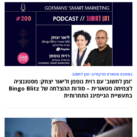
גופמנס סמארט מרקטינג-זמן לחשוב
'זמן לחשוב' עם רוית גופמן וליאור יצחק: מסטגנציה
לצמיחה מטאורית – סודות ההצלחה של Bingo Blitz
בתעשיית הגיימינג התחרותית