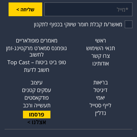
שליחה >
מאשר/ת קבלת חומר שיווקי בכפוף לתקנון
ראשי
מאמרים פופולאריים
תנאי השימוש
גופמנס סמארט מרקטינג-זמן
לחשוב
צרו קשר
טופ ביט ביטוח – Top Cast
אודותינו
חשוב לדעת
בריאות
עיצוב
דיגיטל
עסקים קטנים
יאמי
פודקאסטים
לייף סטייל
תעשייה ורכב
נדל״ן
פרסמו
אצלנו >