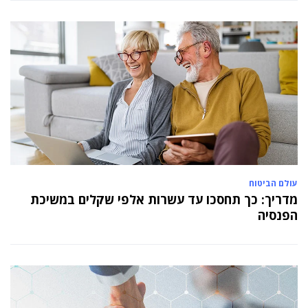
בכירה חדשה בביוטק הישראלי: שרון גור אריה
תמונה ל-VP Value Creation ב-AION Labs
עולם הביטוח
מדריך: כך תחסכו עד עשרות אלפי שקלים במשיכת
הפנסיה