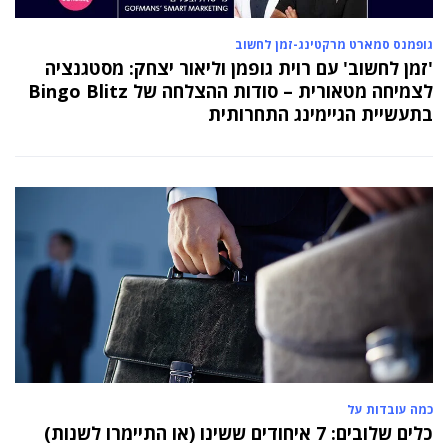
גופמנס סמארט מרקטינג-זמן לחשוב
'זמן לחשוב' עם רוית גופמן וליאור יצחק: מסטגנציה
לצמיחה מטאורית – סודות ההצלחה של Bingo Blitz
בתעשיית הגיימינג התחרותית
כמה עובדות על
כלים שלובים: 7 איחודים ששינו (או התיימרו לשנות)