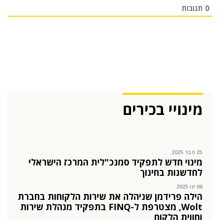
בעמותת אלומה
0
תגובות
05 מאי 2024
בכירה חדשה בביוטק הישראלי: שרון גור אריה
תמונה ל-VP Value Creation ב-AION Labs
22 אוק 2025
מהייטק להאד-טק: זו הבכירה שתנהל את מטח
04 ספט 2025
התפקיד החדש של הילה קורח
מינויי בכירים
25 פבר 2025
מינוי חדש לתפקיד סמנכ"לית המרכז הישראלי
לחדשנות בחינוך
06 ינו 2025
הילה פרידמן שניהלה את שירות הלקוחות בחברת
Wolt, מצטרפת ל-FINQ בתפקיד מנהלת שירות
וחווית הלקוח
12 נוב 2024
טל בן-ניסן זיו מונתה למנהלת תוכנית ההאצה