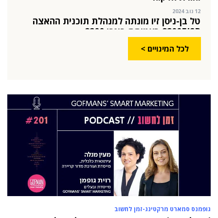
8200EISP בעמותת בוגרי 8200
19 אוג 2024
תא"ל (מיל.) ד"ר הדס מינקה-ברנד נבחרה
למנכ"לית ג'וינט-ישראל
לכל המינויים >
03 יול 2024
מועצת המנהלים של מטח, המרכז לטכנולוגיה
חינוכית מתברכת בשלושה מינויים חדשים
29 מאי 2024
יניב קקון מונה למנהל הארצי של תוכנית הישגים
בעמותת אלומה
05 מאי 2024
בכירה חדשה בביוטק הישראלי: שרון גור אריה
תמונה ל-VP Value Creation ב-AION Labs
22 אוק 2025
מהייטק להאד-טק: זו הבכירה שתנהל את מטח
04 ספט 2025
התפקיד החדש של הילה קורח
גופמנס סמארט מרקטינג-זמן לחשוב