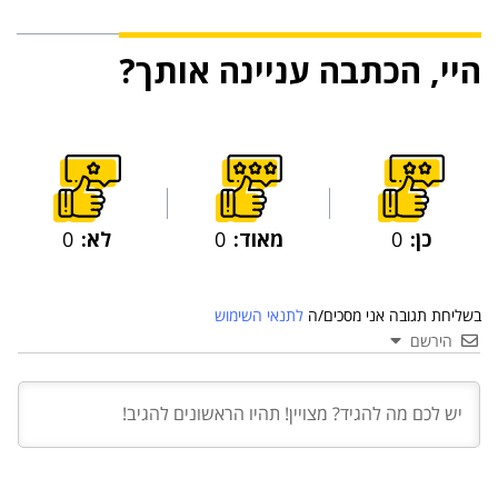
היי, הכתבה עניינה אותך?
כן:
0
מאוד:
0
לא:
0
בשליחת תגובה אני מסכים/ה
לתנאי השימוש
הירשם
03 יול 2024
מועצת המנהלים של מטח, המרכז לטכנולוגיה
חינוכית מתברכת בשלושה מינויים חדשים
29 מאי 2024
יניב קקון מונה למנהל הארצי של תוכנית הישגים