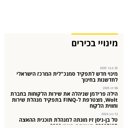
22 אוק 2025
מהייטק להאד-טק: זו הבכירה שתנהל את מטח
04 ספט 2025
התפקיד החדש של הילה קורח
מינויי בכירים
25 פבר 2025
מינוי חדש לתפקיד סמנכ"לית המרכז הישראלי
לחדשנות בחינוך
06 ינו 2025
הילה פרידמן שניהלה את שירות הלקוחות בחברת
Wolt, מצטרפת ל-FINQ בתפקיד מנהלת שירות
וחווית הלקוח
12 נוב 2024
טל בן-ניסן זיו מונתה למנהלת תוכנית ההאצה
8200EISP בעמותת בוגרי 8200
19 אוג 2024
תא"ל (מיל.) ד"ר הדס מינקה-ברנד נבחרה
למנכ"לית ג'וינט-ישראל