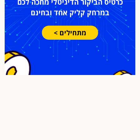
כרטיס הביקור
הדיגיטלי מחכה לכם
במרחק
קליק אחד ובחינם
מתחילים >