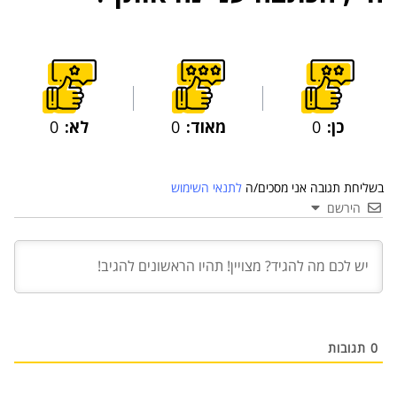
כן:
0
מאוד:
0
לא:
0
בשליחת תגובה אני מסכים/ה
לתנאי השימוש
הירשם
03 יול 2024
מועצת המנהלים של מטח, המרכז לטכנולוגיה
חינוכית מתברכת בשלושה מינויים חדשים
29 מאי 2024
יניב קקון מונה למנהל הארצי של תוכנית הישגים
בעמותת אלומה
0
תגובות
05 מאי 2024
בכירה חדשה בביוטק הישראלי: שרון גור אריה
תמונה ל-VP Value Creation ב-AION Labs