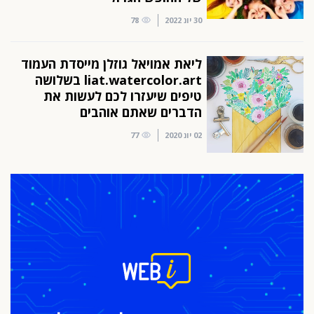
30 יונ 2022
78
ליאת אמויאל גוזלן מייסדת העמוד
liat.watercolor.art בשלושה
טיפים שיעזרו לכם לעשות את
הדברים שאתם אוהבים
02 יונ 2020
77