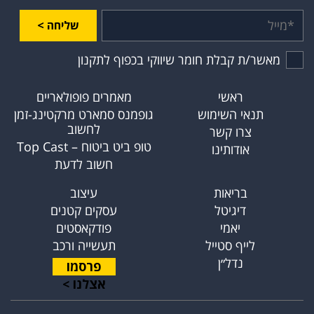
שליחה >
מאשר/ת קבלת חומר שיווקי בכפוף לתקנון
ראשי
מאמרים פופולאריים
תנאי השימוש
גופמנס סמארט מרקטינג-זמן
לחשוב
צרו קשר
טופ ביט ביטוח – Top Cast
אודותינו
חשוב לדעת
בריאות
עיצוב
דיגיטל
עסקים קטנים
יאמי
פודקאסטים
לייף סטייל
תעשייה ורכב
נדל״ן
פרסמו
אצלנו >