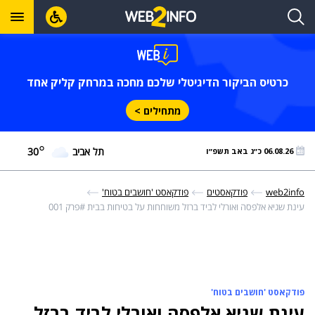
כרטיס הביקור הדיגיטלי שלכם מחכה במרחק קליק אחד
מתחילים >
°
תל אביב
30
06.08.26 כ״ג באב תשפ״ו
web2info
פודקאסטים
פודקאסט 'חושבים בטוח'
עינת שגיא אלפסה ואורלי לביד ברזל משוחחות על בטיחות בבית
#פרק 001
פודקאסט 'חושבים בטוח'
עינת שגיא אלפסה ואורלי לביד ברזל