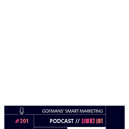
05 מאי 2024
בכירה חדשה בביוטק הישראלי: שרון גור אריה
תמונה ל-VP Value Creation ב-AION Labs
22 אוק 2025
מהייטק להאד-טק: זו הבכירה שתנהל את מטח
04 ספט 2025
התפקיד החדש של הילה קורח
25 פבר 2025
מינוי חדש לתפקיד סמנכ"לית המרכז הישראלי
לחדשנות בחינוך
06 ינו 2025
הילה פרידמן שניהלה את שירות הלקוחות בחברת
Wolt, מצטרפת ל-FINQ בתפקיד מנהלת שירות
וחווית הלקוח
12 נוב 2024
טל בן-ניסן זיו מונתה למנהלת תוכנית ההאצה
8200EISP בעמותת בוגרי 8200