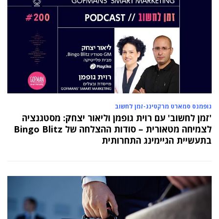
גופמנס סמארט מרקטינג-זמן לחשוב
'זמן לחשוב' עם רוית גופמן וליאור יצחק: מסטגנציה
לצמיחה מטאורית – סודות ההצלחה של Bingo Blitz
בתעשיית הגיימינג התחרותית