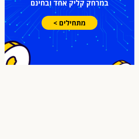
במרחק
קליק אחד ובחינם
מתחילים >