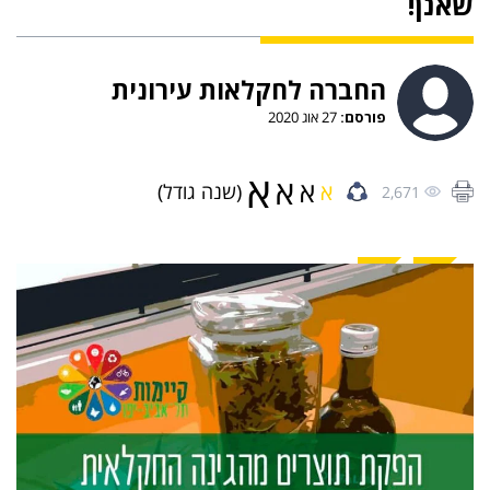
שאנן!
החברה לחקלאות עירונית
פורסם:
27 אוג 2020
א
א
א
א
(שנה גודל)
2,671