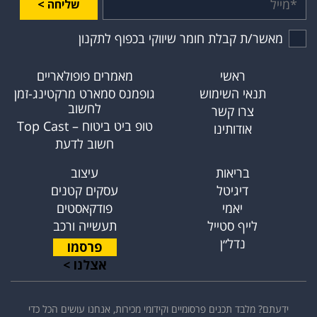
שליחה >
מאשר/ת קבלת חומר שיווקי בכפוף לתקנון
ראשי
מאמרים פופולאריים
תנאי השימוש
גופמנס סמארט מרקטינג-זמן
לחשוב
צרו קשר
טופ ביט ביטוח – Top Cast
אודותינו
חשוב לדעת
בריאות
עיצוב
דיגיטל
עסקים קטנים
יאמי
פודקאסטים
לייף סטייל
תעשייה ורכב
נדל״ן
פרסמו
אצלנו >
ידעתם? מלבד תכנים פרסומיים וקידומי מכירות, אנחנו עושים הכל כדי