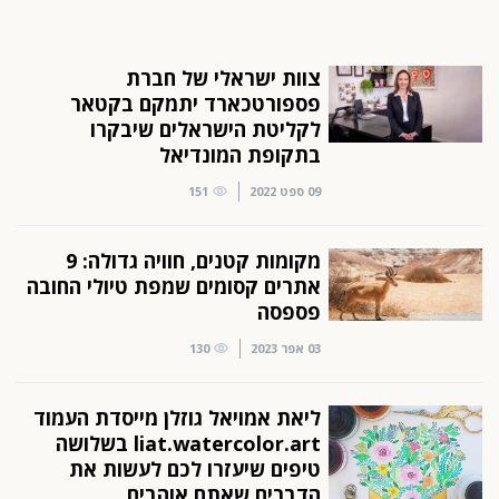
צוות ישראלי של חברת
פספורטכארד יתמקם בקטאר
לקליטת הישראלים שיבקרו
בתקופת המונדיאל
09 ספט 2022
151
מקומות קטנים, חוויה גדולה: 9
אתרים קסומים שמפת טיולי החובה
פספסה
03 אפר 2023
130
ליאת אמויאל גוזלן מייסדת העמוד
liat.watercolor.art בשלושה
טיפים שיעזרו לכם לעשות את
הדברים שאתם אוהבים