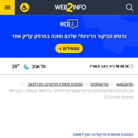
כרטיס הביקור הדיגיטלי שלכם מחכה במרחק קליק אחד
מתחילים >
°
תל אביב
29
08.08.26 כ״ה באב תשפ״ו
web2info
פודקאסטים
גופמנס סמארט מרקטינג-זמן לחשוב
איך מקימים רשת קמעונאית פרטית שמצליחה לחדש – ולהישאר אנושית – גם ב־80
סניפים?
#פרק 213
גופמנס סמארט מרקטינג-זמן לחשוב