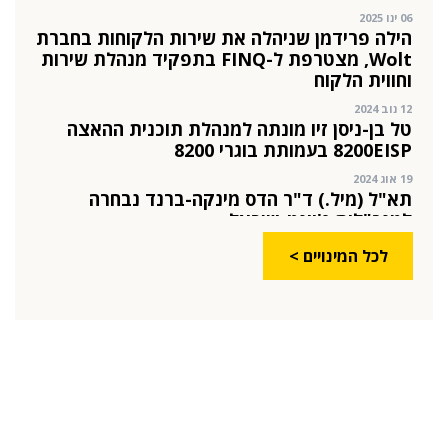
06 ינו 2025
הילה פרידמן שניהלה את שירות הלקוחות בחברת
Wolt, מצטרפת ל-FINQ בתפקיד מנהלת שירות
וחווית הלקוח
12 נוב 2024
טל בן-ניסן זיו מונתה למנהלת תוכנית ההאצה
8200EISP בעמותת בוגרי 8200
19 אוג 2024
תא"ל (מיל.) ד"ר הדס מינקה-ברנד נבחרה
למנכ"לית ג'וינט-ישראל
03 יול 2024
לכל המינויים >
מועצת המנהלים של מטח, המרכז לטכנולוגיה
חינוכית מתברכת בשלושה מינויים חדשים
29 מאי 2024
יניב קקון מונה למנהל הארצי של תוכנית הישגים
בעמותת אלומה
05 מאי 2024
בכירה חדשה בביוטק הישראלי: שרון גור אריה
תמונה ל-VP Value Creation ב-AION Labs