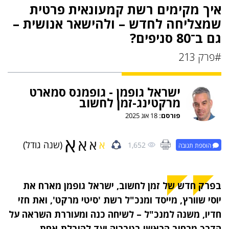
איך מקימים רשת קמעונאית פרטית
שמצליחה לחדש – ולהישאר אנושית –
גם ב־80 סניפים?
#פרק 213
ישראל גופמן - גופמנס סמארט
מרקטינג-זמן לחשוב
פורסם:
18 אוג 2025
א
א
א
א
(שנה גודל)
1,652
הוספת תגובה
בפרק חדש של זמן לחשוב, ישראל גופמן מארח את
יוסי שוורץ, מייסד ומנכ"ל רשת 'סיטי מרקט', ואת חזי
חדיו, משנה למנכ"ל – לשיחה כנה ומעוררת השראה על
הדרך מרחוב הראשי בטבריה ועד להובלת אחת