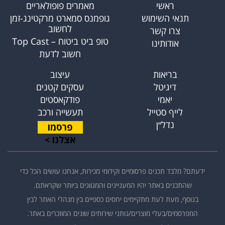
ראשי
מאמרים פופולאריים
תנאי השימוש
גופמנס סמארט מרקטינג-זמן
לחשוב
צרו קשר
טופ ביט ביטוח – Top Cast
אודותינו
חשוב לדעת
בריאות
עיצוב
דיגיטל
עסקים קטנים
יאמי
פודקאסטים
לייף סטייל
תעשייה ורכב
נדל״ן
פרסמו
אצלנו >
ידעתם? מלבד תכנים פרסומיים וקידומי מכירות, אנחנו עושים הכל כדי
שהתכנים באתר יהיו המעניינים והמגוונים ביותר שקראתם.
בנוסף, מעת לעת מתקיימים יחסים כספיים בין מנהלי האתר לבין
המפרסמים/בעלי מוצרים/נותני שירותים שונים המוזכרים באתר.