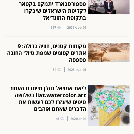
פספורטכארד יתמקם בקטאר
לקליטת הישראלים שיבקרו
בתקופת המונדיאל
09 ספט 2022
167
מקומות קטנים, חוויה גדולה: 9
אתרים קסומים שמפת טיולי החובה
פספסה
03 אפר 2023
152
ליאת אמויאל גוזלן מייסדת העמוד
liat.watercolor.art בשלושה
טיפים שיעזרו לכם לעשות את
הדברים שאתם אוהבים
02 יונ 2020
143