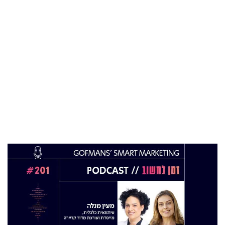
22 אוק 2025
מהייטק להאד-טק: זו הבכירה שתנהל את מטח
04 ספט 2025
התפקיד החדש של הילה קורח
25 פבר 2025
מינוי חדש לתפקיד סמנכ"לית המרכז הישראלי
לחדשנות בחינוך
06 ינו 2025
הילה פרידמן שניהלה את שירות הלקוחות בחברת
Wolt, מצטרפת ל-FINQ בתפקיד מנהלת שירות
וחווית הלקוח
12 נוב 2024
טל בן-ניסן זיו מונתה למנהלת תוכנית ההאצה
8200EISP בעמותת בוגרי 8200
19 אוג 2024
תא"ל (מיל.) ד"ר הדס מינקה-ברנד נבחרה
למנכ"לית ג'וינט-ישראל