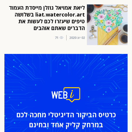
ליאת אמויאל גוזלן מייסדת העמוד
liat.watercolor.art בשלושה
טיפים שיעזרו לכם לעשות את
הדברים שאתם אוהבים
02 יונ 2020
71
כרטיס הביקור
הדיגיטלי מחכה לכם
במרחק
קליק אחד ובחינם