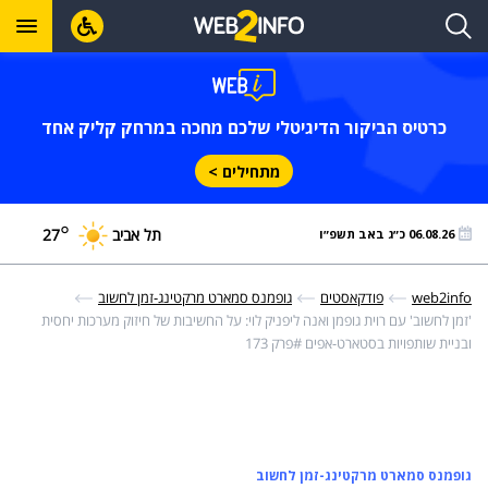
כרטיס הביקור הדיגיטלי שלכם מחכה במרחק קליק אחד
מתחילים >
°
תל אביב
27
06.08.26 כ״ג באב תשפ״ו
web2info
פודקאסטים
גופמנס סמארט מרקטינג-זמן לחשוב
'זמן לחשוב' עם רוית גופמן ואנה ליפניק לוי: על החשיבות של חיזוק מערכות יחסית
ובניית שותפויות בסטארט-אפים
#פרק 173
גופמנס סמארט מרקטינג-זמן לחשוב