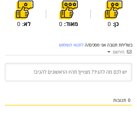
כן:
0
מאוד:
0
לא:
0
בשליחת תגובה אני מסכים/ה
לתנאי השימוש
הירשם
03 יול 2024
מועצת המנהלים של מטח, המרכז לטכנולוגיה
חינוכית מתברכת בשלושה מינויים חדשים
29 מאי 2024
יניב קקון מונה למנהל הארצי של תוכנית הישגים
בעמותת אלומה
0
תגובות
05 מאי 2024
בכירה חדשה בביוטק הישראלי: שרון גור אריה
תמונה ל-VP Value Creation ב-AION Labs
22 אוק 2025
מהייטק להאד-טק: זו הבכירה שתנהל את מטח