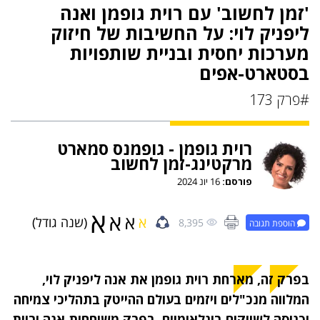
'זמן לחשוב' עם רוית גופמן ואנה
ליפניק לוי: על החשיבות של חיזוק
מערכות יחסית ובניית שותפויות
בסטארט-אפים
#פרק 173
רוית גופמן - גופמנס סמארט
מרקטינג-זמן לחשוב
פורסם:
16 יונ 2024
א
א
א
א
(שנה גודל)
8,395
הוספת תגובה
בפרק זה, מארחת רוית גופמן את אנה ליפניק לוי,
המלווה מנכ"לים ויזמים בעולם ההייטק בתהליכי צמיחה
וכניסה לשווקים בינלאומיים. בפרק משוחחות אנה ורוית