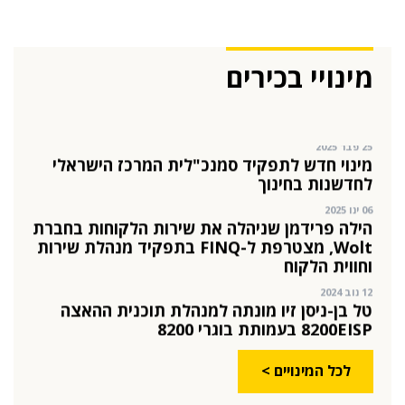
04 ספט 2025
התפקיד החדש של הילה קורח
מינויי בכירים
25 פבר 2025
מינוי חדש לתפקיד סמנכ"לית המרכז הישראלי
לחדשנות בחינוך
06 ינו 2025
הילה פרידמן שניהלה את שירות הלקוחות בחברת
Wolt, מצטרפת ל-FINQ בתפקיד מנהלת שירות
וחווית הלקוח
12 נוב 2024
טל בן-ניסן זיו מונתה למנהלת תוכנית ההאצה
8200EISP בעמותת בוגרי 8200
19 אוג 2024
תא"ל (מיל.) ד"ר הדס מינקה-ברנד נבחרה
למנכ"לית ג'וינט-ישראל
03 יול 2024
לכל המינויים >
מועצת המנהלים של מטח, המרכז לטכנולוגיה
חינוכית מתברכת בשלושה מינויים חדשים